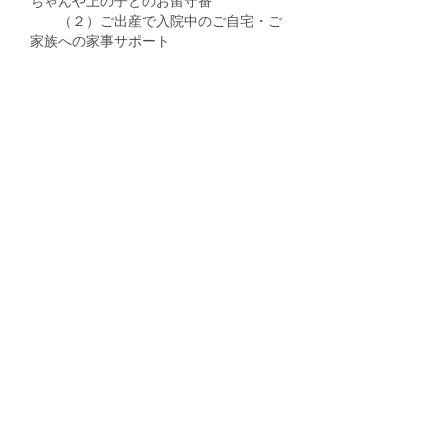
ちゃんや上の子とのお留守番
（２）ご出産で入院中のご自宅・ご
家族への家事サポート
交通費について
産後ドゥーラ宅より電車／バスを利
用・・・実費をいただきます。
産後ドゥーラ宅より車を利用の場合
ご自宅に駐車スペースがあり、サポート
中に駐車が可能な場合は、
交通費は発生
致しません。
ご自宅に駐車スペースがない場合は、別
途パーキング代（実費）を後日サポート
料金とあわせて請求させていただきま
す。