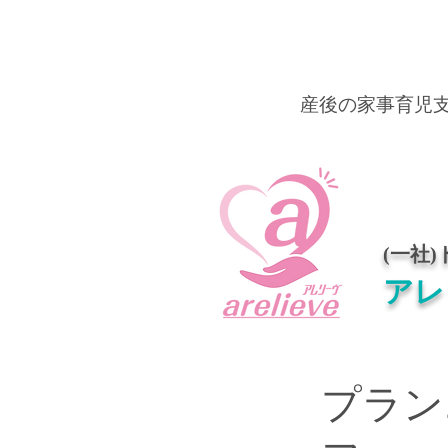
産後の家事育児
(一社
アレ
プラン